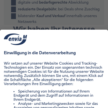
digitale und
bedarfsgerechte
Abwicklung
reduzierte Dealgebühr
, bei Deals ohne Zuschlag
bilateraler
Kauf und Verkauf
innerhalb unseres
Netzwerks
Wir haben Ihr Interesse
geweckt?
Dann nehmen Sie gern Kontakt mit uns über unser
Kontaktformular
auf.