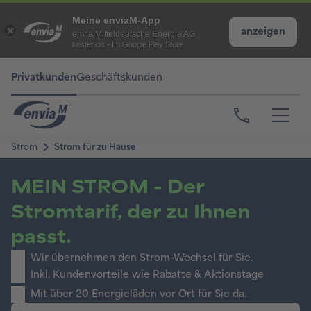
Meine enviaM-App
anzeigen
envia Mitteldeutsche Energie AG
kostenlos - Im Google Play Store
Privatkunden
Geschäftskunden