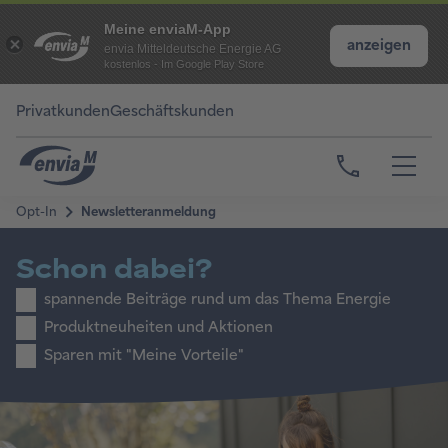
Meine enviaM-App
anzeigen
envia Mitteldeutsche Energie AG
kostenlos - Im Google Play Store
Privatkunden
Geschäftskunden