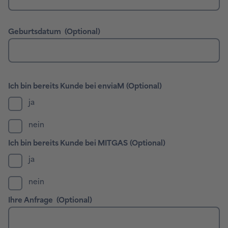
ja
nein
ja
nein