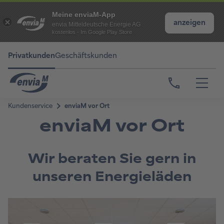
Meine enviaM-App
anzeigen
envia Mitteldeutsche Energie AG
kostenlos - Im Google Play Store
Privatkunden
Geschäftskunden
enviaM vor Ort
Wir beraten Sie gern in
unseren Energieläden