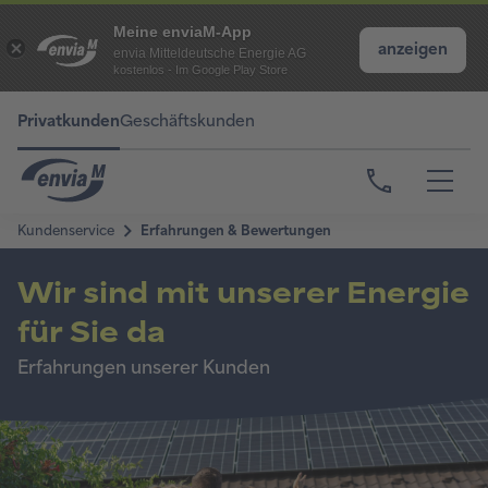
Meine enviaM-App
anzeigen
envia Mitteldeutsche Energie AG
kostenlos - Im Google Play Store
Privatkunden
Geschäftskunden