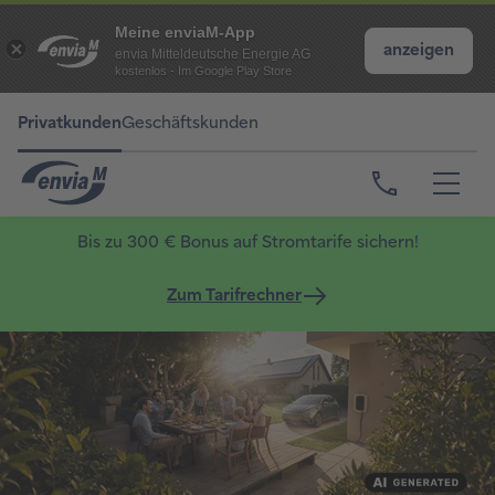
Meine enviaM-App
anzeigen
envia Mitteldeutsche Energie AG
kostenlos - Im Google Play Store
Privatkunden
Geschäftskunden
Bis zu 300 € Bonus auf Stromtarife sichern!