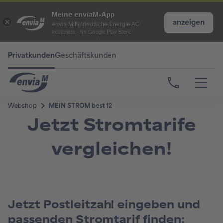
Meine enviaM-App
anzeigen
envia Mitteldeutsche Energie AG
kostenlos - Im Google Play Store
Privatkunden
Geschäftskunden
Jetzt Stromtarife
vergleichen!
Jetzt Postleitzahl eingeben und
passenden Stromtarif finden: